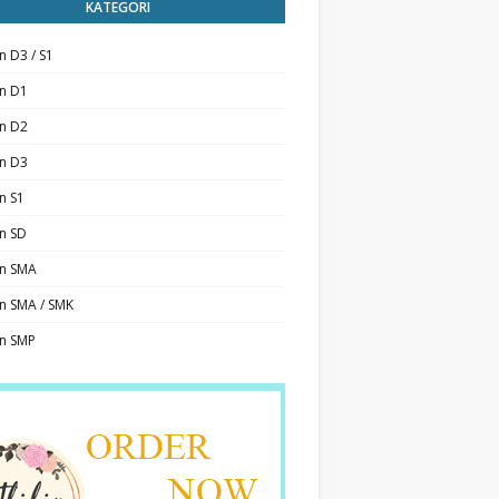
KATEGORI
n D3 / S1
an D1
an D2
an D3
n S1
n SD
an SMA
n SMA / SMK
an SMP