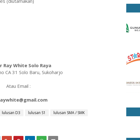
les (diutamakan)
r Ray White Solo Raya
arno CA 31 Solo Baru, Sukoharjo
Atau Email :
raywhite@gmail.com
lulusan D3
lulusan S1
lulusan SMA / SMK