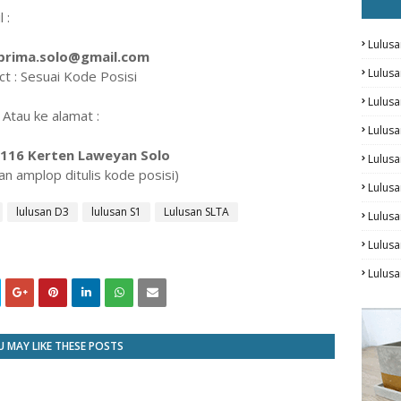
 :
Lulusa
prima.solo@gmail.com
Lulus
ct : Sesuai Kode Posisi
Lulus
Atau ke alamat :
Lulus
n 116 Kerten Laweyan Solo
Lulusa
an amplop ditulis kode posisi)
Lulusa
lulusan D3
lulusan S1
Lulusan SLTA
Lulus
Lulusa
Lulus
 MAY LIKE THESE POSTS