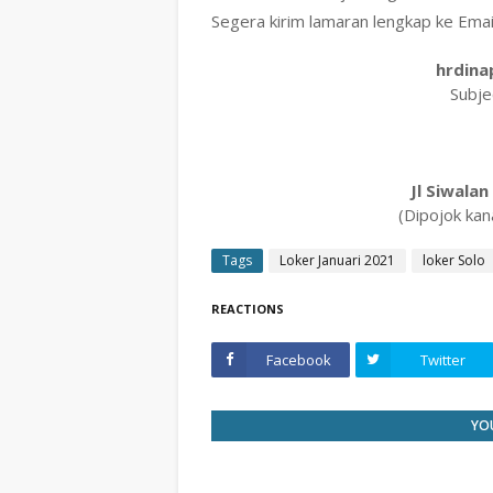
Segera kirim lamaran lengkap ke Email
hrdina
Subje
Jl Siwala
(Dipojok kan
Tags
Loker Januari 2021
loker Solo
REACTIONS
Facebook
Twitter
YOU