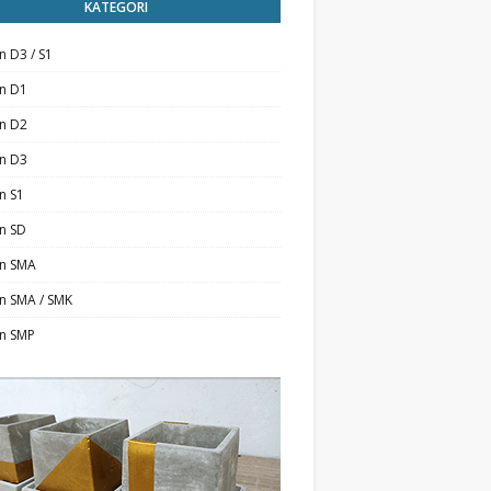
KATEGORI
n D3 / S1
an D1
an D2
an D3
n S1
n SD
an SMA
n SMA / SMK
an SMP