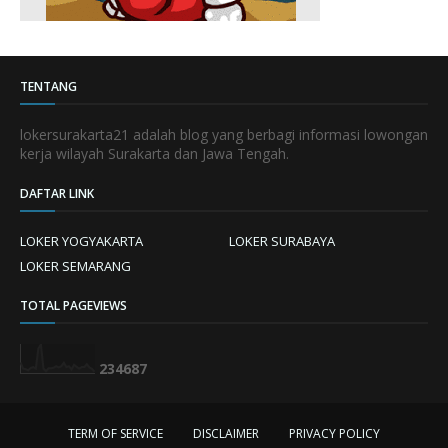
TENTANG
lokersurakarta21 adalah blog yang berbagi informasi lowongan
kerja wilayah Surakarta dan Jawa Tengah.
DAFTAR LINK
LOKER YOGYAKARTA
LOKER SURABAYA
LOKER SEMARANG
TOTAL PAGEVIEWS
2
3
4
6
8
7
TERM OF SERVICE
DISCLAIMER
PRIVACY POLICY