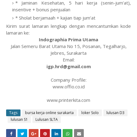
* Jaminan Kesehatan, 5 hari kerja (senin-jum’at),
insentive + bonus penjualan
* Sholat berjamaah + kajian tiap jum’at
Kirim surat lamaran lengkap dengan mencantumkan kode
lamaran ke:
Indographia Prima Utama
Jalan Semeru Barat Utama No 15, Posanan, Tegalharjo,
Jebres, Surakarta
Email:
igp.hrd@gmail.com
Company Profile:
www.offio.co.id
www.printerkita.com
Tags
bursa kerja online surakarta
loker Solo
lulusan D3
lulusan S1
Lulusan SLTA