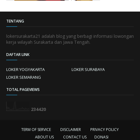
TENTANG
lokersurakarta21 adalah blog yang berbagi informasi lowongan
kerja wilayah Surakarta dan Jawa Tengah.
DAFTAR LINK
LOKER YOGYAKARTA
LOKER SURABAYA
LOKER SEMARANG
TOTAL PAGEVIEWS
2
3
4
4
2
0
TERM OF SERVICE
DISCLAIMER
PRIVACY POLICY
ABOUT US
CONTACT US
DONASI