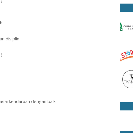
r)
Th
an disiplin
r)
ai kendaraan dengan baik