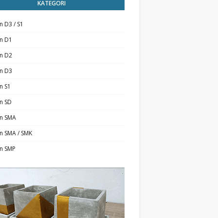
KATEGORI
n D3 / S1
an D1
an D2
an D3
n S1
n SD
an SMA
n SMA / SMK
an SMP