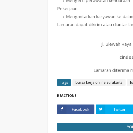
Mengerti perawatan kendaraan
Pekerjaan :
Mengantarkan karyawan ke dala
Lamaran dapat dikirim atau diantar la
Jl. Blewah Raya
cindo
Lamaran diterima
Tags
bursa kerja online surakarta
l
REACTIONS
Facebook
Twitter
YOU