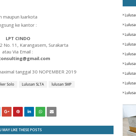
Lulusa
m maupun luarkota
ngsung ke kantor :
Lulus
Lulus
LPT CINDO
Lulus
 2 No. 11, Karangasem, Surakarta
atau Via Email :
Lulusa
consulting@gmail.com
Lulusa
 maximal tanggal 30 NOPEMBER 2019
Lulus
Lulusa
oker Solo
Lulusan SLTA
lulusan SMP
Lulus
 MAY LIKE THESE POSTS