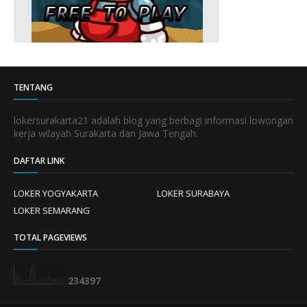
TENTANG
lokersurakarta21 adalah blog yang berbagi informasi lowongan
kerja wilayah Surakarta dan Jawa Tengah.
DAFTAR LINK
LOKER YOGYAKARTA
LOKER SURABAYA
LOKER SEMARANG
TOTAL PAGEVIEWS
2
3
4
3
9
7