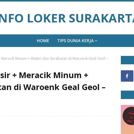
INFO LOKER SURAKART
HOME
TIPS DUNIA KERJA
+ Meracik Minum + Waiter dan Serabutan di Waroenk Geal Geol –
sir + Meracik Minum +
an di Waroenk Geal Geol –