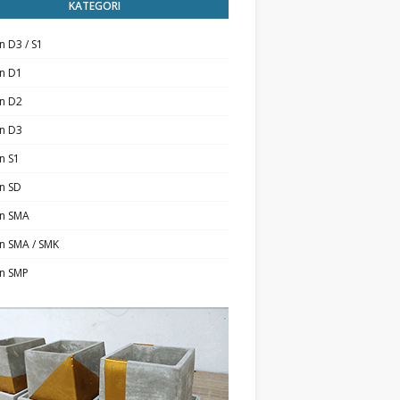
KATEGORI
n D3 / S1
an D1
an D2
an D3
n S1
n SD
an SMA
n SMA / SMK
an SMP