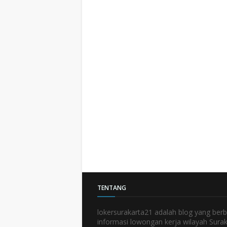
TENTANG
lokersurakarta21 adalah blog yang berb
informasi lowongan kerja wilayah Sura