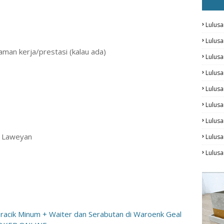
Lulusa
Lulus
aman kerja/prestasi (kalau ada)
Lulus
Lulus
Lulusa
Lulusa
Lulus
, Laweyan
Lulusa
Lulus
racik Minum + Waiter dan Serabutan di Waroenk Geal