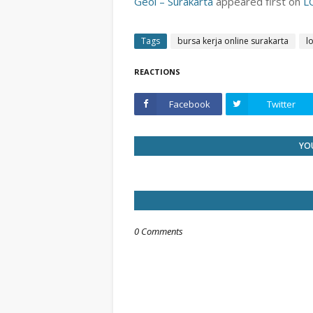
Geol – Surakarta
appeared first on
L
Tags
bursa kerja online surakarta
l
REACTIONS
Facebook
Twitter
YOU
0 Comments