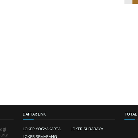
DAFTAR LINK
TOTAL 
agi
LOKER YOGYAKARTA
LOKER SURABAYA
karta
LOKER SEMARANG