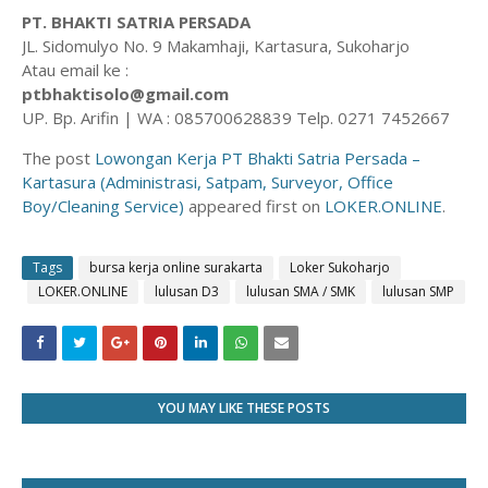
PT. BHAKTI SATRIA PERSADA
JL. Sidomulyo No. 9 Makamhaji, Kartasura, Sukoharjo
Atau email ke :
ptbhaktisolo@gmail.com
UP. Bp. Arifin | WA : 085700628839 Telp. 0271 7452667
The post
Lowongan Kerja PT Bhakti Satria Persada –
Kartasura (Administrasi, Satpam, Surveyor, Office
Boy/Cleaning Service)
appeared first on
LOKER.ONLINE
.
Tags
bursa kerja online surakarta
Loker Sukoharjo
LOKER.ONLINE
lulusan D3
lulusan SMA / SMK
lulusan SMP
YOU MAY LIKE THESE POSTS