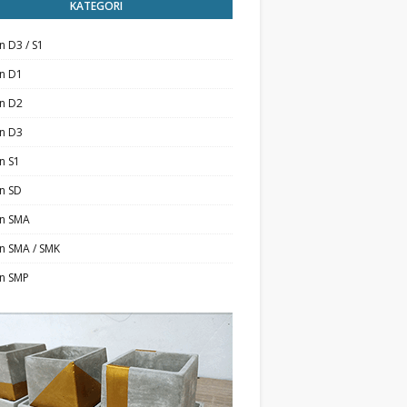
KATEGORI
n D3 / S1
an D1
an D2
an D3
n S1
n SD
an SMA
n SMA / SMK
an SMP