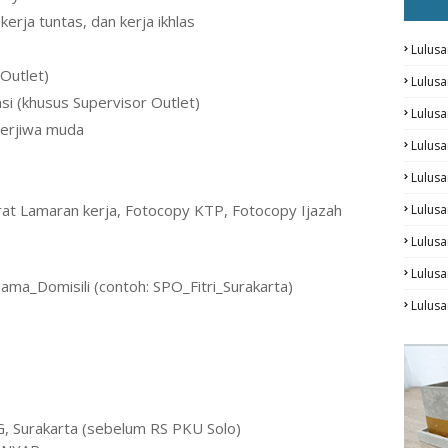
kerja tuntas, dan kerja ikhlas
Lulusa
 Outlet)
Lulus
si (khusus Supervisor Outlet)
Lulus
erjiwa muda
Lulus
Lulusa
urat Lamaran kerja, Fotocopy KTP, Fotocopy Ijazah
Lulusa
Lulus
Lulusa
Nama_Domisili (contoh: SPO_Fitri_Surakarta)
Lulus
G, Surakarta (sebelum RS PKU Solo)