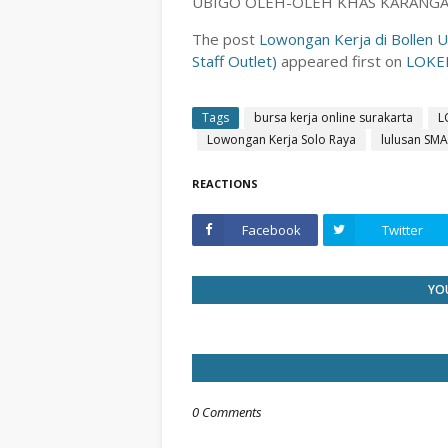
UBIGO OLEH-OLEH KHAS KARANG
The post
Lowongan Kerja di Bollen U
Staff Outlet)
appeared first on
LOKE
Tags
bursa kerja online surakarta
L
Lowongan Kerja Solo Raya
lulusan SMA
REACTIONS
Facebook
Twitter
YOU
0 Comments