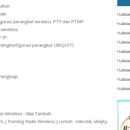
tahun.
kan.
Lulusa
igurasi perangkat wireless PTP dan PTMP.
Lulus
wireless.
Lulus
 IP.
Lulus
mengkonfigurasi perangkat UBIQUITI.
Lulusa
Lulusa
Lulus
menginap.
Lulusa
Lulus
i Wireless : Nilai Tambah.
 ( Pointing Radio Wireless ) contoh : mikrotik, ubiqity,