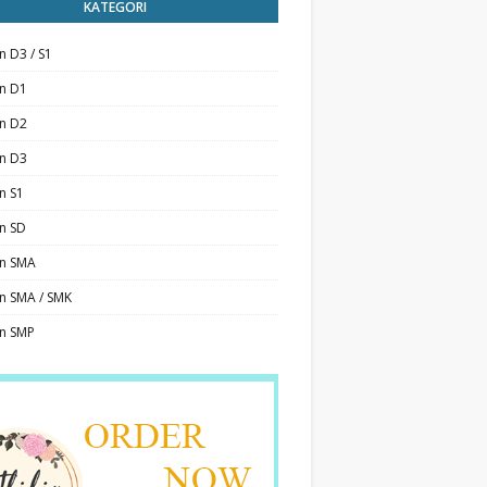
KATEGORI
n D3 / S1
an D1
an D2
an D3
n S1
n SD
an SMA
n SMA / SMK
an SMP