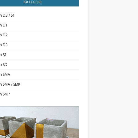
KATEGORI
n D3 / S1
an D1
an D2
an D3
n S1
n SD
an SMA
n SMA / SMK
an SMP