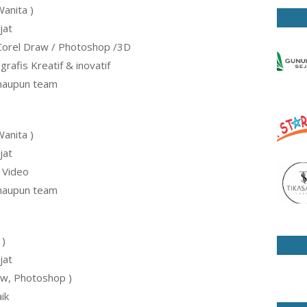
Wanita )
jat
orel Draw / Photoshop /3D
rafis Kreatif & inovatif
 maupun team
Wanita )
jat
 Video
 maupun team
 )
jat
w, Photoshop )
ik