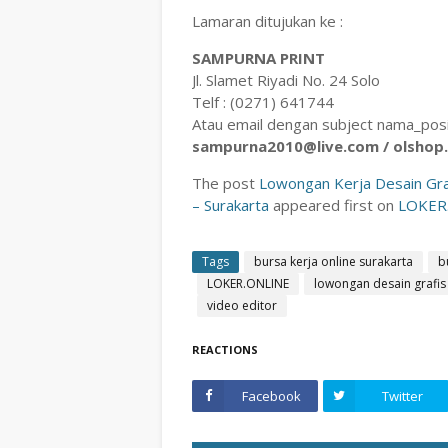
Lamaran ditujukan ke :
SAMPURNA PRINT
Jl. Slamet Riyadi No. 24 Solo
Telf : (0271) 641744
Atau email dengan subject nama_posi
sampurna2010@live.com / olshop
The post
Lowongan Kerja Desain Graf
– Surakarta
appeared first on
LOKER
Tags
bursa kerja online surakarta
b
LOKER.ONLINE
lowongan desain grafis
video editor
REACTIONS
Facebook
Twitter