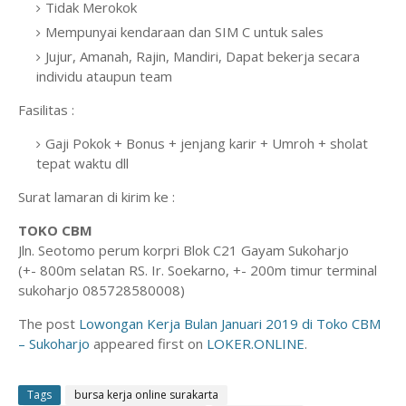
Tidak Merokok
Mempunyai kendaraan dan SIM C untuk sales
Jujur, Amanah, Rajin, Mandiri, Dapat bekerja secara
individu ataupun team
Fasilitas :
Gaji Pokok + Bonus + jenjang karir + Umroh + sholat
tepat waktu dll
Surat lamaran di kirim ke :
TOKO CBM
Jln. Seotomo perum korpri Blok C21 Gayam Sukoharjo
(+- 800m selatan RS. Ir. Soekarno, +- 200m timur terminal
sukoharjo 085728580008)
The post
Lowongan Kerja Bulan Januari 2019 di Toko CBM
– Sukoharjo
appeared first on
LOKER.ONLINE
.
Tags
bursa kerja online surakarta