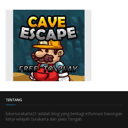
TENTANG
lokersurakarta21 adalah blog yang berbagi informasi lowongan
kerja wilayah Surakarta dan Jawa Tengah.