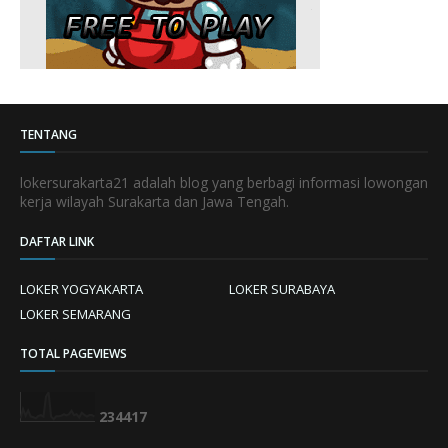
TENTANG
lokersurakarta21 adalah blog yang berbagi informasi lowongan
kerja wilayah Surakarta dan Jawa Tengah.
DAFTAR LINK
LOKER YOGYAKARTA
LOKER SURABAYA
LOKER SEMARANG
TOTAL PAGEVIEWS
2
3
4
4
1
7