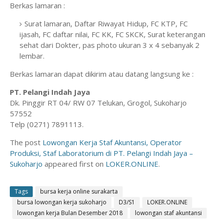
Berkas lamaran :
Surat lamaran, Daftar Riwayat Hidup, FC KTP, FC
ijasah, FC daftar nilai, FC KK, FC SKCK, Surat keterangan
sehat dari Dokter, pas photo ukuran 3 x 4 sebanyak 2
lembar.
Berkas lamaran dapat dikirim atau datang langsung ke :
PT. Pelangi Indah Jaya
Dk. Pinggir RT 04/ RW 07 Telukan, Grogol, Sukoharjo
57552
Telp (0271) 7891113.
The post
Lowongan Kerja Staf Akuntansi, Operator
Produksi, Staf Laboratorium di PT. Pelangi Indah Jaya –
Sukoharjo
appeared first on
LOKER.ONLINE
.
Tags
bursa kerja online surakarta
bursa lowongan kerja sukoharjo
D3/S1
LOKER.ONLINE
lowongan kerja Bulan Desember 2018
lowongan staf akuntansi