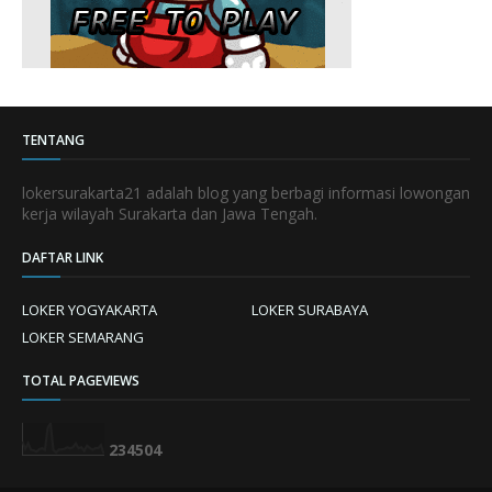
TENTANG
lokersurakarta21 adalah blog yang berbagi informasi lowongan
kerja wilayah Surakarta dan Jawa Tengah.
DAFTAR LINK
LOKER YOGYAKARTA
LOKER SURABAYA
LOKER SEMARANG
TOTAL PAGEVIEWS
2
3
4
5
0
4