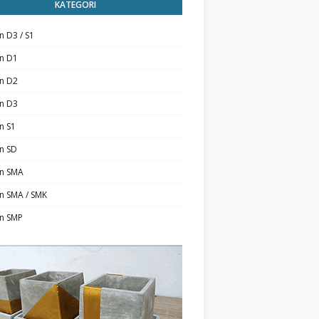
KATEGORI
n D3 / S1
an D1
an D2
an D3
n S1
n SD
an SMA
n SMA / SMK
an SMP