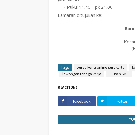
Pukul 11.45 - pk 21.00
Lamaran ditujukan ke:
Rum
Keca
(
Tags
bursa kerja online surakarta
l
lowongan tenaga kerja
lulusan SMP
REACTIONS
Facebook
Twitter
YOU