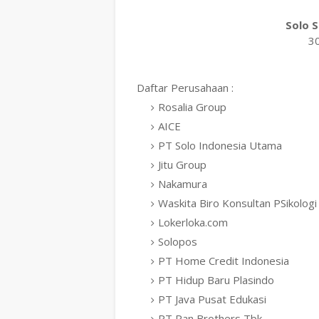
Solo S
3
Daftar Perusahaan :
Rosalia Group
AICE
PT Solo Indonesia Utama
Jitu Group
Nakamura
Waskita Biro Konsultan PSikolog
Lokerloka.com
Solopos
PT Home Credit Indonesia
PT Hidup Baru Plasindo
PT Java Pusat Edukasi
PT Pan Brothers Tbk