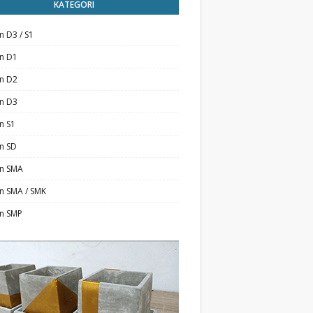
KATEGORI
n D3 / S1
an D1
an D2
an D3
n S1
n SD
an SMA
n SMA / SMK
an SMP