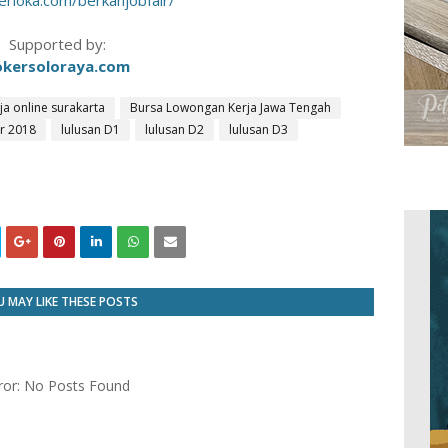
rloka.com/berkahjobfair/
Supported by:
okersoloraya.com
ja online surakarta
Bursa Lowongan Kerja Jawa Tengah
r 2018
lulusan D1
lulusan D2
lulusan D3
 MAY LIKE THESE POSTS
ror: No Posts Found