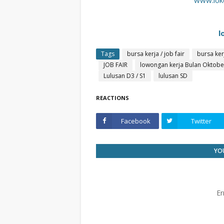
www.loke
l
Tags
bursa kerja / job fair
bursa ker
JOB FAIR
lowongan kerja Bulan Oktobe
Lulusan D3 / S1
lulusan SD
REACTIONS
Facebook
Twitter
YOU
Er