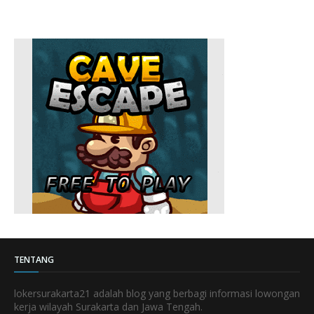
TENTANG
lokersurakarta21 adalah blog yang berbagi informasi lowongan
kerja wilayah Surakarta dan Jawa Tengah.