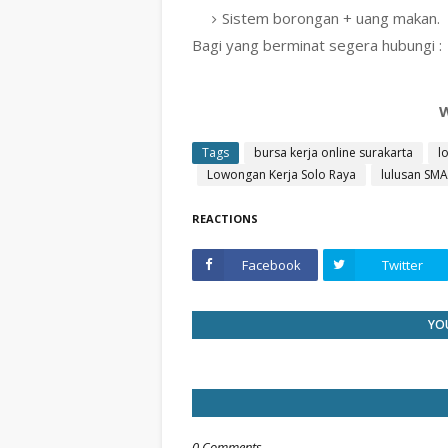
Sistem borongan + uang makan.
Bagi yang berminat segera hubungi :
W
Tags
bursa kerja online surakarta
l
Lowongan Kerja Solo Raya
lulusan SMA
REACTIONS
Facebook
Twitter
YOU
0 Comments