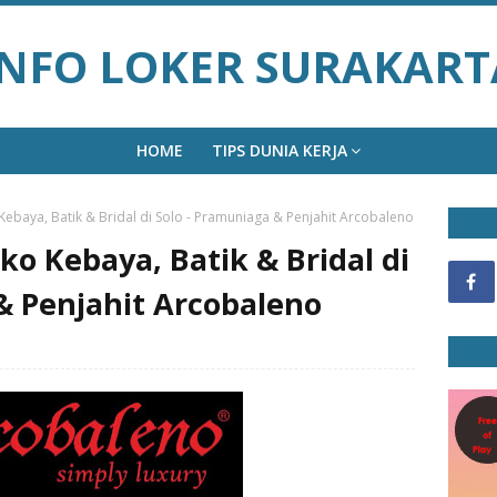
INFO LOKER SURAKART
HOME
TIPS DUNIA KERJA
ebaya, Batik & Bridal di Solo - Pramuniaga & Penjahit Arcobaleno
o Kebaya, Batik & Bridal di
& Penjahit Arcobaleno