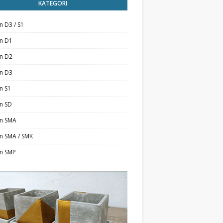
KATEGORI
n D3 / S1
an D1
an D2
an D3
n S1
n SD
an SMA
n SMA / SMK
an SMP