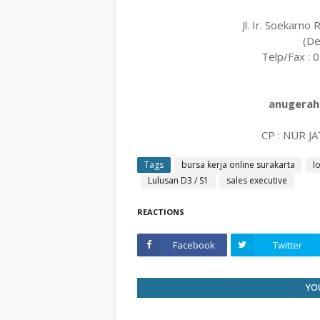
Jl. Ir. Soekarno 
(De
Telp/Fax : 
anugerah
CP : NUR J
Tags
bursa kerja online surakarta
l
Lulusan D3 / S1
sales executive
REACTIONS
Facebook
Twitter
YOU