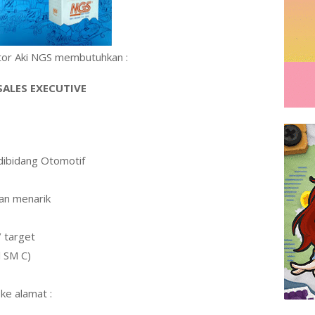
utor Aki NGS membutuhkan :
SALES EXECUTIVE
dibidang Otomotif
lan menarik
 target
l SM C)
ke alamat :