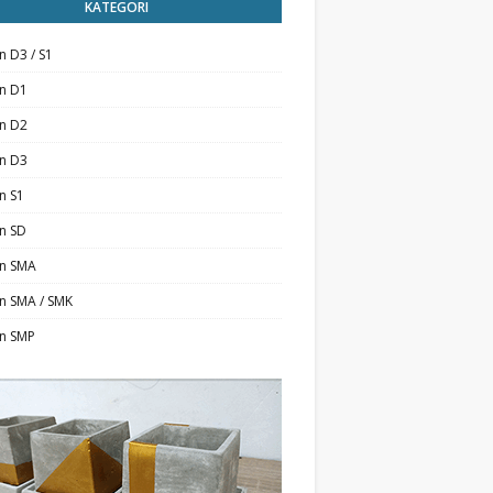
KATEGORI
n D3 / S1
an D1
an D2
an D3
n S1
n SD
an SMA
n SMA / SMK
an SMP