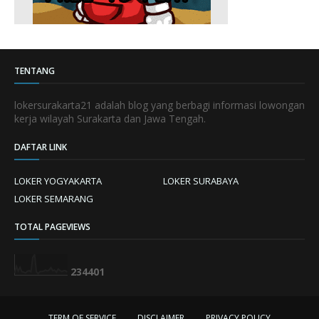
TENTANG
lokersurakarta21 adalah blog yang berbagi informasi lowongan
kerja wilayah Surakarta dan Jawa Tengah.
DAFTAR LINK
LOKER YOGYAKARTA
LOKER SURABAYA
LOKER SEMARANG
TOTAL PAGEVIEWS
2
3
4
4
0
1
TERM OF SERVICE
DISCLAIMER
PRIVACY POLICY