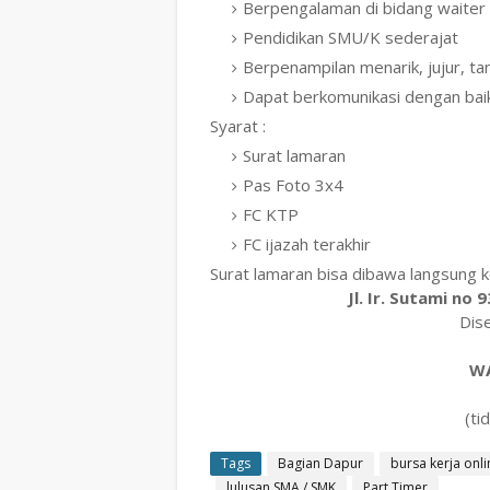
Berpengalaman di bidang waiter
Pendidikan SMU/K sederajat
Berpenampilan menarik, jujur, t
Dapat berkomunikasi dengan bai
Syarat :
Surat lamaran
Pas Foto 3x4
FC KTP
FC ijazah terakhir
Surat lamaran bisa dibawa langsung k
Jl. Ir. Sutami no
Dis
WA
(ti
Tags
Bagian Dapur
bursa kerja onli
lulusan SMA / SMK
Part Timer