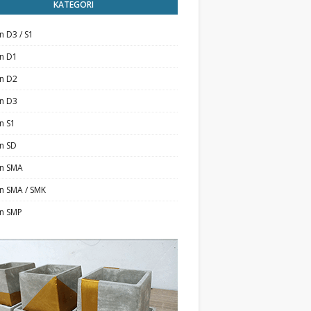
KATEGORI
n D3 / S1
an D1
an D2
an D3
n S1
n SD
an SMA
n SMA / SMK
an SMP