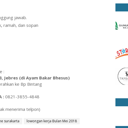
anggung jawab.
k, ramah, dan sopan
e :
 93, Jebres (di Ayam Bakar Bhesus)
erahkan ke Bp Bintang
 :
0821-3855-4848
dak menerima telpon)
ne surakarta
lowongan kerja Bulan Mei 2018