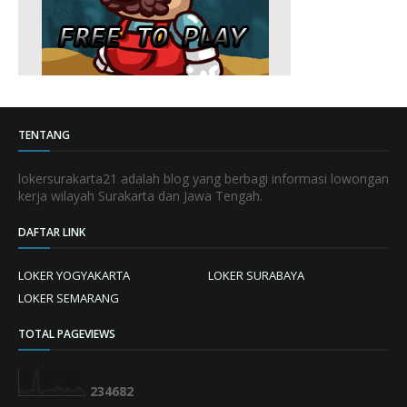
TENTANG
lokersurakarta21 adalah blog yang berbagi informasi lowongan
kerja wilayah Surakarta dan Jawa Tengah.
DAFTAR LINK
LOKER YOGYAKARTA
LOKER SURABAYA
LOKER SEMARANG
TOTAL PAGEVIEWS
2
3
4
6
8
2