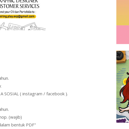
ahun.
k
 SOSIAL ( instagram / facebook ).
ahun.
op. (wajib)
"dalam bentuk PDF"