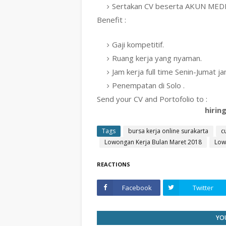
Sertakan CV beserta AKUN MEDIA
Benefit :
Gaji kompetitif.
Ruang kerja yang nyaman.
Jam kerja full time Senin-Jumat 
Penempatan di Solo .
Send your CV and Portofolio to :
hirin
Tags
bursa kerja online surakarta
c
Lowongan Kerja Bulan Maret 2018
Low
REACTIONS
Facebook
Twitter
YOU