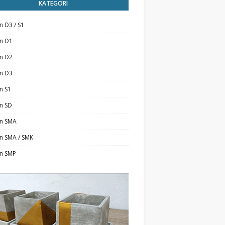
KATEGORI
n D3 / S1
an D1
an D2
an D3
n S1
n SD
an SMA
n SMA / SMK
an SMP