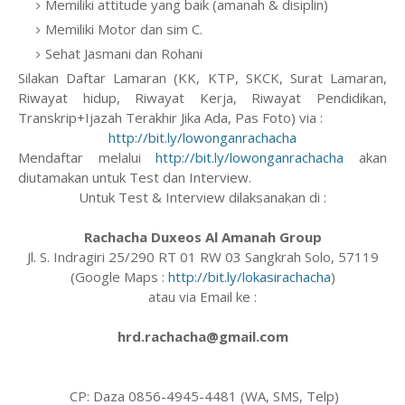
Memiliki attitude yang baik (amanah & disiplin)
Memiliki Motor dan sim C.
Sehat Jasmani dan Rohani
Silakan Daftar Lamaran (KK, KTP, SKCK, Surat Lamaran,
Riwayat hidup, Riwayat Kerja, Riwayat Pendidikan,
Transkrip+Ijazah Terakhir Jika Ada, Pas Foto) via :
http://bit.ly/lowonganrachacha
Mendaftar melalui
http://bit.ly/lowonganrachacha
akan
diutamakan untuk Test dan Interview.
Untuk Test & Interview dilaksanakan di :
Rachacha Duxeos Al Amanah Group
Jl. S. Indragiri 25/290 RT 01 RW 03 Sangkrah Solo, 57119
(Google Maps :
http://bit.ly/lokasirachacha
)
atau via Email ke :
hrd.rachacha@gmail.com
CP: Daza 0856-4945-4481 (WA, SMS, Telp)